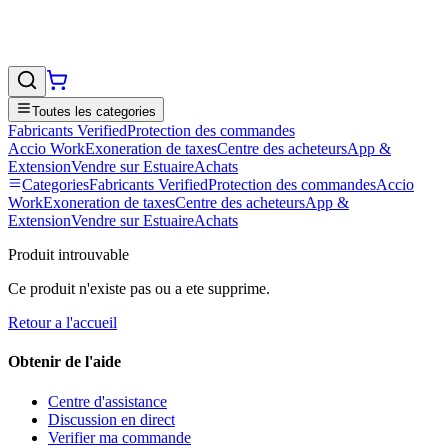
Toutes les categories
Fabricants Verified
Protection des commandes
Accio Work
Exoneration de taxes
Centre des acheteurs
App &
Extension
Vendre sur EstuaireAchats
Categories
Fabricants Verified
Protection des commandes
Accio
Work
Exoneration de taxes
Centre des acheteurs
App &
Extension
Vendre sur EstuaireAchats
Produit introuvable
Ce produit n'existe pas ou a ete supprime.
Retour a l'accueil
Obtenir de l'aide
Centre d'assistance
Discussion en direct
Verifier ma commande