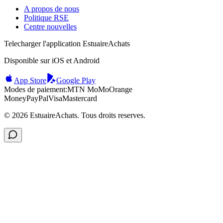
A propos de nous
Politique RSE
Centre nouvelles
Telecharger l'application EstuaireAchats
Disponible sur iOS et Android
App Store
Google Play
Modes de paiement:
MTN MoMo
Orange
Money
PayPal
Visa
Mastercard
©
2026
EstuaireAchats. Tous droits reserves.