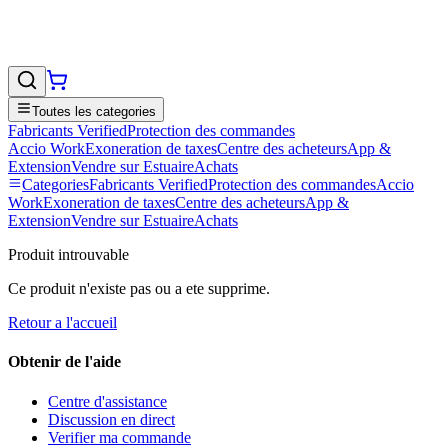
Toutes les categories
Fabricants Verified
Protection des commandes
Accio Work
Exoneration de taxes
Centre des acheteurs
App &
Extension
Vendre sur EstuaireAchats
Categories
Fabricants Verified
Protection des commandes
Accio
Work
Exoneration de taxes
Centre des acheteurs
App &
Extension
Vendre sur EstuaireAchats
Produit introuvable
Ce produit n'existe pas ou a ete supprime.
Retour a l'accueil
Obtenir de l'aide
Centre d'assistance
Discussion en direct
Verifier ma commande