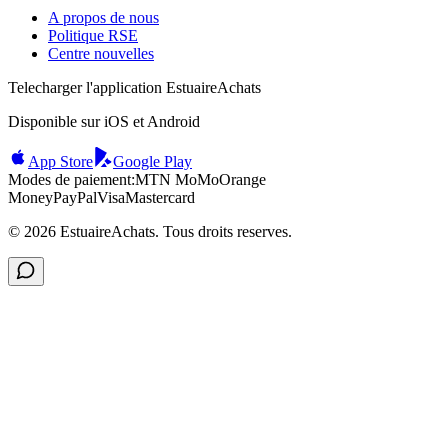
A propos de nous
Politique RSE
Centre nouvelles
Telecharger l'application EstuaireAchats
Disponible sur iOS et Android
App Store
Google Play
Modes de paiement:
MTN MoMo
Orange
Money
PayPal
Visa
Mastercard
©
2026
EstuaireAchats. Tous droits reserves.