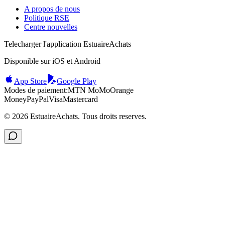
A propos de nous
Politique RSE
Centre nouvelles
Telecharger l'application EstuaireAchats
Disponible sur iOS et Android
App Store
Google Play
Modes de paiement:
MTN MoMo
Orange
Money
PayPal
Visa
Mastercard
©
2026
EstuaireAchats. Tous droits reserves.