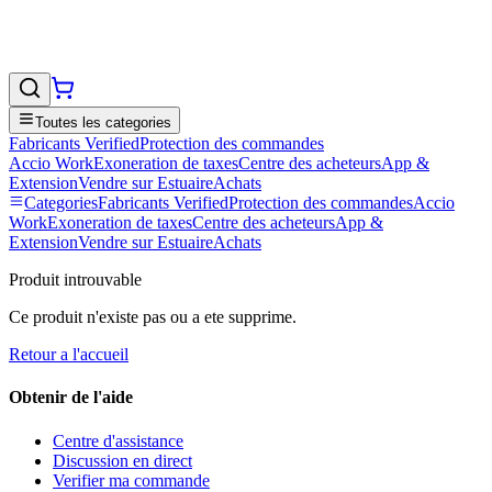
Toutes les categories
Fabricants Verified
Protection des commandes
Accio Work
Exoneration de taxes
Centre des acheteurs
App &
Extension
Vendre sur EstuaireAchats
Categories
Fabricants Verified
Protection des commandes
Accio
Work
Exoneration de taxes
Centre des acheteurs
App &
Extension
Vendre sur EstuaireAchats
Produit introuvable
Ce produit n'existe pas ou a ete supprime.
Retour a l'accueil
Obtenir de l'aide
Centre d'assistance
Discussion en direct
Verifier ma commande