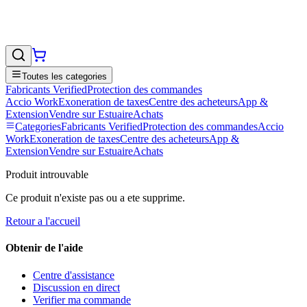
Toutes les categories
Fabricants Verified
Protection des commandes
Accio Work
Exoneration de taxes
Centre des acheteurs
App &
Extension
Vendre sur EstuaireAchats
Categories
Fabricants Verified
Protection des commandes
Accio
Work
Exoneration de taxes
Centre des acheteurs
App &
Extension
Vendre sur EstuaireAchats
Produit introuvable
Ce produit n'existe pas ou a ete supprime.
Retour a l'accueil
Obtenir de l'aide
Centre d'assistance
Discussion en direct
Verifier ma commande