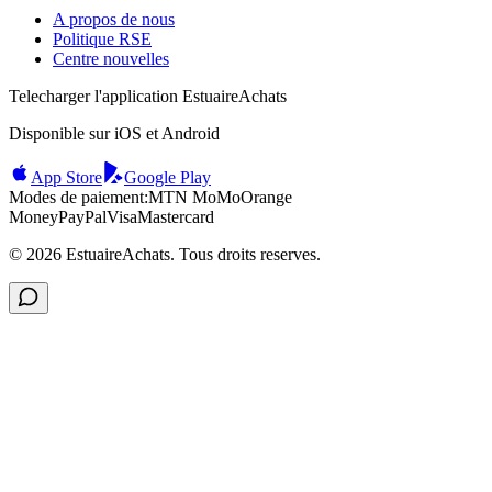
A propos de nous
Politique RSE
Centre nouvelles
Telecharger l'application EstuaireAchats
Disponible sur iOS et Android
App Store
Google Play
Modes de paiement:
MTN MoMo
Orange
Money
PayPal
Visa
Mastercard
©
2026
EstuaireAchats. Tous droits reserves.