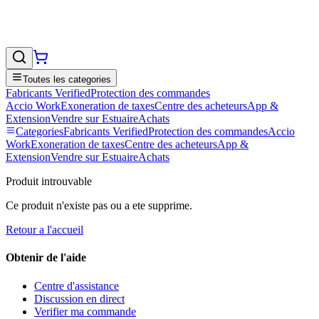
Toutes les categories
Fabricants Verified
Protection des commandes
Accio Work
Exoneration de taxes
Centre des acheteurs
App &
Extension
Vendre sur EstuaireAchats
Categories
Fabricants Verified
Protection des commandes
Accio
Work
Exoneration de taxes
Centre des acheteurs
App &
Extension
Vendre sur EstuaireAchats
Produit introuvable
Ce produit n'existe pas ou a ete supprime.
Retour a l'accueil
Obtenir de l'aide
Centre d'assistance
Discussion en direct
Verifier ma commande