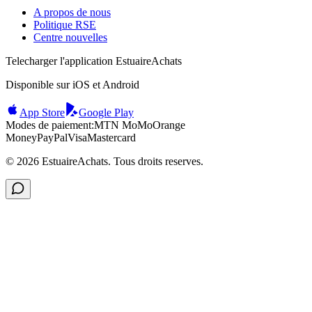
A propos de nous
Politique RSE
Centre nouvelles
Telecharger l'application EstuaireAchats
Disponible sur iOS et Android
App Store
Google Play
Modes de paiement:
MTN MoMo
Orange
Money
PayPal
Visa
Mastercard
©
2026
EstuaireAchats. Tous droits reserves.