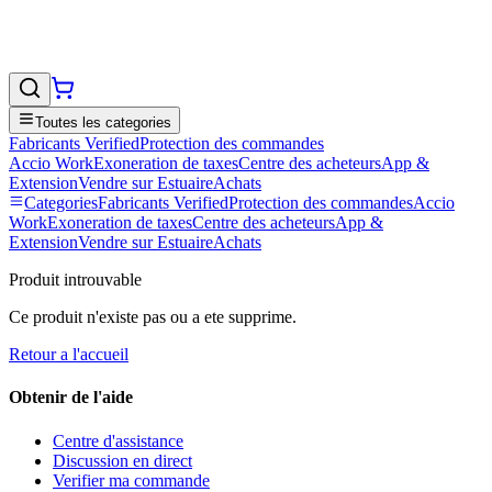
Toutes les categories
Fabricants Verified
Protection des commandes
Accio Work
Exoneration de taxes
Centre des acheteurs
App &
Extension
Vendre sur EstuaireAchats
Categories
Fabricants Verified
Protection des commandes
Accio
Work
Exoneration de taxes
Centre des acheteurs
App &
Extension
Vendre sur EstuaireAchats
Produit introuvable
Ce produit n'existe pas ou a ete supprime.
Retour a l'accueil
Obtenir de l'aide
Centre d'assistance
Discussion en direct
Verifier ma commande