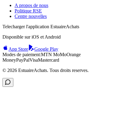
A propos de nous
Politique RSE
Centre nouvelles
Telecharger l'application EstuaireAchats
Disponible sur iOS et Android
App Store
Google Play
Modes de paiement:
MTN MoMo
Orange
Money
PayPal
Visa
Mastercard
©
2026
EstuaireAchats. Tous droits reserves.