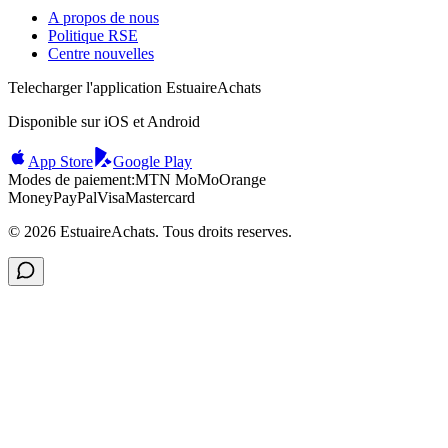
A propos de nous
Politique RSE
Centre nouvelles
Telecharger l'application EstuaireAchats
Disponible sur iOS et Android
App Store
Google Play
Modes de paiement:
MTN MoMo
Orange
Money
PayPal
Visa
Mastercard
©
2026
EstuaireAchats. Tous droits reserves.