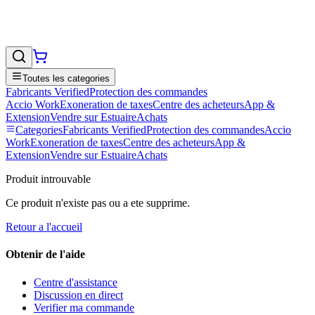
Toutes les categories
Fabricants Verified
Protection des commandes
Accio Work
Exoneration de taxes
Centre des acheteurs
App &
Extension
Vendre sur EstuaireAchats
Categories
Fabricants Verified
Protection des commandes
Accio
Work
Exoneration de taxes
Centre des acheteurs
App &
Extension
Vendre sur EstuaireAchats
Produit introuvable
Ce produit n'existe pas ou a ete supprime.
Retour a l'accueil
Obtenir de l'aide
Centre d'assistance
Discussion en direct
Verifier ma commande